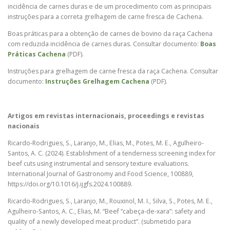
incidência de carnes duras e de um procedimento com as principais
instruções para a correta grelhagem de carne fresca de Cachena.
Boas práticas para a obtenção de carnes de bovino da raça Cachena
com reduzida incidência de carnes duras. Consultar documento:
Boas
Práticas Cachena
(PDF).
Instruções para grelhagem de carne fresca da raça Cachena. Consultar
documento:
Instruções Grelhagem Cachena
(PDF).
Artigos em revistas internacionais, proceedings e revistas
nacionais
Ricardo-Rodrigues, S., Laranjo, M., Elias, M., Potes, M. E., Agulheiro-
Santos, A. C. (2024). Establishment of a tenderness screening index for
beef cuts using instrumental and sensory texture evaluations.
International Journal of Gastronomy and Food Science, 100889,
https://doi.org/10.1016/j.ijgfs.2024.100889.
Ricardo-Rodrigues, S., Laranjo, M., Rouxinol, M. I., Silva, S., Potes, M. E.,
Agulheiro-Santos, A. C., Elias, M. “Beef “cabeça-de-xara”: safety and
quality of a newly developed meat product”. (submetido para