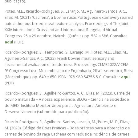
publicação).
Potes, M.E., Ricardo-Rodrigues, S., Laranjo, M., Agulheiro-Santos, A.C.,
Elias, M. (2021). ‘Cachena’, a bovine rustic Portuguese extensively reared
autochthonous breed: meat texture analysis. Proceedings of The Joint
XXIV International Grassland and International Rangeland Virtual
Congress, 25 a 29 outubro, Nairobi (Quénia), pp. 582 a 586. Consultar
aqui
(PDF).
Ricardo-Rodrigues, S., Temporão, S., Laranjo, M., Potes, M.E., Elias, M.,
Agulheiro-Santos, A.C. (2022). Fresh bovine meat: sensory and
instrumental evaluation of tenderness. Proceedings CLME2022/VICEM –
9º Congresso Luso-Moçambicano de Engenharia, 28 a 1 setembro, Beira
(Moçambique), pp. 649 e 650. ISBN: 978-989-54756-5-0. Consultar
aqui
(PDF).
Ricardo-Rodrigues, S., Agulheiro-Santos, A. C., Elias, M. (2023). Carne de
bovino maturada – A nossa experiência. BLOG – Ciência na Sociedade
do MED- Instituto Mediterrâneo para a Agricultura, Ambiente e
Desenvolvimento (submetido para publicação).
Ricardo-Rodrigues, S., Agulheiro-Santos, Laranjo, M., Potes, M. E., Elias,
M. (2023). Código de Boas Práticas – Boas práticas para a obtenção de
carnes de bovino da raça Cachena com reduzida incidência de carnes