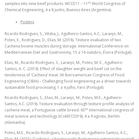
th
samples into new beef products. WCCE11 – 11
World Congress of
Chemical Engineering, 4 a 8 junho, Buenos Aires (Argentina).
Posters
Ricardo-Rodrigues, S., Véstia, J., Agulheiro-Santos, A.C., Laranjo, M.,
Potes, E., Rodrigues, D., Elias, M. (2018). Texture evaluation of two
Cachena bovine muscles during storage. International Conference on
Mediterranean Diet and Gastronomy, 15 a 16 outubro, Évora (Portugal).
Elias, M., Ricardo-Rodrigues, S., Laranjo, M., Potes, M. E., Agulheiro-
Santos, A. C. (2019). Effect of slaughter weight and beef cut on the
tenderness of ‘Cachena’ meat. XII Iberoamerican Congress of Food
Engineering (CIBIA) – Challenging food engineering as a driver towards
sustainable food processing, 1 a 4 julho, Faro (Portugal).
Ricardo-Rodrigues, S., Elias, M., Laranjo, M., Potes, M.E., Agulheiro-
Santos, A.C. (2019). Texture evaluation through texture profile analysis of
th
cachena meat, a Portuguese cattle breed. 65
International congress of
meat science and technology (ICoMST2019), 4 a 9 agosto, Berlim
(Alemanha).
Potes, M.E., Ricardo-Rodrigues, S., Laranjo, M., Agulheiro-Santos, A.C.,
Elias, M. (2021). ‘Cachena’, a bovine rustic Portuguese extensively reared