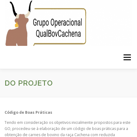
Saltar para conteúdo
Menu
INÍCIO
PROJECTO
EQUIPA
PUBLICAÇÕES
DO PROJETO
PARCEIROS
NOTÍCIAS
CONTACTOS
Código de Boas Práticas
Tendo em consideração os objetivos inicialmente propostos para este
PRINCIPAIS RESULTADOS
GO, procedeu-se à elaboração de um código de boas práticas para a
obtenção de carnes de bovino da raça Cachena com reduzida