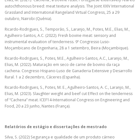
autochthonous breed: meat texture analysis. The Joint XXIV International
Grassland and International Rangeland Virtual Congress, 25 a 29
outubro, Nairobi (Quénia).
Ricardo-Rodrigues, S., Temporão, S., Laranjo, M., Potes, M.E., Elias, M.,
Agulheiro-Santos, A.C. (2022). Fresh bovine meat: sensory and
instrumental evaluation of tenderness. 9º Congresso Luso-
Moçambicano de Engenharia, 28 a 1 setembro, Beira (Moçambique).
Ricardo-Rodrigues, S., Potes, M.E., Agulheiro-Santos, A.C., Laranjo, M.,
Elias, M. (2022). Maturação em seco de carne de bovino da raça
cachena. Congreso Hispano-Luso de Ganaderia Extensive y Desarrollo
Rural. 1 a 2 dezembro, Cáceres (Espanha).
Ricardo-Rodrigues, S., Potes, M. E., Agulheiro-Santos, A. C., Laranjo, M.,
Elias, M. (2023). Slaughter weight and beef cut Effect on the tenderness
of “Cachena” meat. ICEF14-International Congress on Engineering and
Food, 20 a 23 junho, Nantes (França).
Relatórios de estágio e dissertações de mestrado
Silva, S. (2022) Segurança e qualidade de um produto cárneo