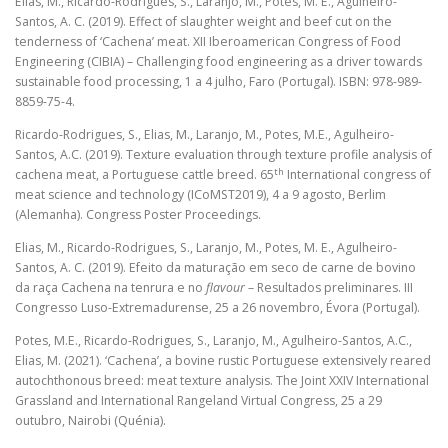
Elias, M., Ricardo-Rodrigues, S., Laranjo, M., Potes, M. E., Agulheiro-
Santos, A. C. (2019). Effect of slaughter weight and beef cut on the
tenderness of ‘Cachena’ meat. XII Iberoamerican Congress of Food
Engineering (CIBIA) – Challenging food engineering as a driver towards
sustainable food processing, 1 a 4 julho, Faro (Portugal). ISBN: 978-989-
8859-75-4.
Ricardo-Rodrigues, S., Elias, M., Laranjo, M., Potes, M.E., Agulheiro-
Santos, A.C. (2019). Texture evaluation through texture profile analysis of
th
cachena meat, a Portuguese cattle breed. 65
International congress of
meat science and technology (ICoMST2019), 4 a 9 agosto, Berlim
(Alemanha). Congress Poster Proceedings.
Elias, M., Ricardo-Rodrigues, S., Laranjo, M., Potes, M. E., Agulheiro-
Santos, A. C. (2019). Efeito da maturação em seco de carne de bovino
da raça Cachena na tenrura e no
flavour
– Resultados preliminares. III
Congresso Luso-Extremadurense, 25 a 26 novembro, Évora (Portugal).
Potes, M.E., Ricardo-Rodrigues, S., Laranjo, M., Agulheiro-Santos, A.C.,
Elias, M. (2021). ‘Cachena’, a bovine rustic Portuguese extensively reared
autochthonous breed: meat texture analysis. The Joint XXIV International
Grassland and International Rangeland Virtual Congress, 25 a 29
outubro, Nairobi (Quénia).