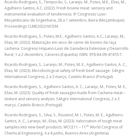
Ricardo-Rodrigues, S., Temporão, S., Laranjo, M., Potes, M.E., Elias, M.,
Agulheiro-Santos, A.C. (2022). Fresh bovine meat: sensory and
instrumental evaluation of tenderness. 9º Congresso Luso-
Moçambicano de Engenharia, 28 a 1 setembro, Beira (Moçambique).
Proceedings CLME2022/VICEM.
Ricardo-Rodrigues, S., Potes, M.E., Agulheiro-Santos, A.C., Laranjo, M.,
Elias, M. (2022). Maturação em seco de carne de bovino da raça
cachena. Congreso Hispano-Luso de Ganaderia Extensive y Desarrollo
Rural, 1 a 2 dezembro, Cáceres (Espanha). ISBN: 978-84-09-47470-7.
Ricardo-Rodrigues, S., Laranjo, M., Potes, M. E., Agulheiro-Santos, A. C.,
Elias, M. (2023). Microbiological safety of fresh beef sausage. S4Agro
International Congress, 2 a 3 março, Castelo Branco (Portugal).
Ricardo-Rodrigues, S., Agulheiro-Santos, A. C., Laranjo, M., Potes, M. E.,
Elias, M. (2023). Quality of fresh sausages made from Cachena meat –
texture and sensory analysis. S4Agro International Congress, 2 a 3
março, Castelo Branco (Portugal).
Ricardo-Rodrigues, S., Silva, S., Rouxinol, M. I., Potes, M. E., Agulheiro-
Santos, A. C., Laranjo, M., Elias, M. (2023). Valorization of tough meat
th
samples into new beef products. WCCE11 – 11
World Congress of
Chemical Engineering, 4 a 8 junho, Buenos Aires (Argentina).